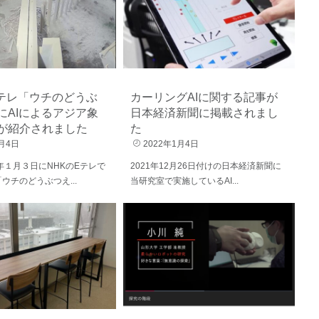
Eテレ「ウチのどうぶ
カーリングAIに関する記事が
にAIによるアジア象
日本経済新聞に掲載されまし
が紹介されました
た
月4日
2022年1月4日
１月３日にNHKのEテレで
2021年12月26日付けの日本経済新聞に
ウチのどうぶつえ...
当研究室で実施しているAI...