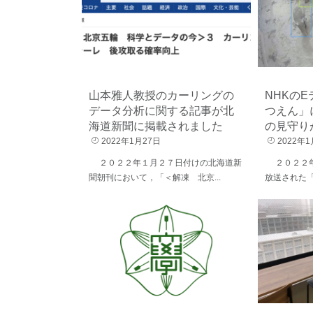
山本雅人教授のカーリングの
NHKの
データ分析に関する記事が北
つえん」
海道新聞に掲載されました
の見守り
2022年1月27日
2022年1
２０２２年１月２７日付けの北海道新
２０２２年
聞朝刊において，「＜解凍 北京...
放送された「