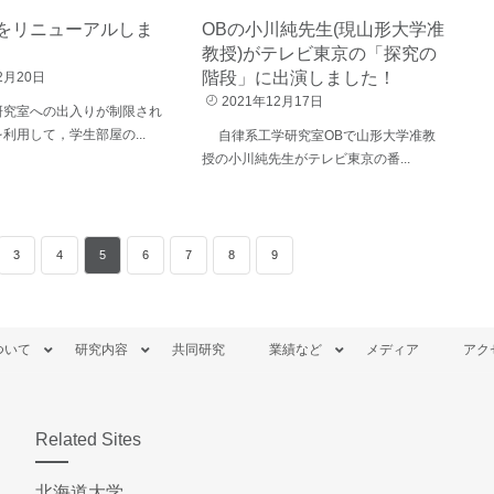
をリニューアルしま
OBの小川純先生(現山形大学准
教授)がテレビ東京の「探究の
階段」に出演しました！
2月20日
2021年12月17日
研究室への出入りが制限され
利用して，学生部屋の...
自律系工学研究室OBで山形大学准教
授の小川純先生がテレビ東京の番...
3
4
5
6
7
8
9
ついて
研究内容
共同研究
業績など
メディア
アク
Related Sites
北海道大学