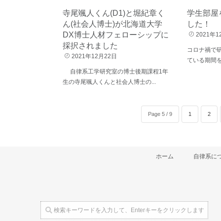
寺尾颯人くん(D1)と堀紀章く
学生部屋
ん(社会人博士)が北海道大学
した！
DX博士人材フェローシップに
2021年1
採択されました
コロナ禍で
2021年12月22日
ている期間を
自律系工学研究室の博士後期課程1年
生の寺尾颯人くんと社会人博士の...
Page 5 / 9
1
2
ホーム
自律系に